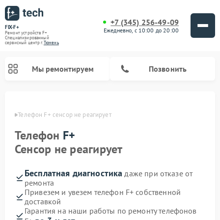
+7 (345) 256-49-09
FIX-F+
Ежедневно, с 10:00 до 20:00
Ремонт устройств F+
Специализированный
cервисный центр г.
Тюмень
Мы ремонтируем
Позвонить
юмени
Телефон F+ сенсор не реагирует
Телефон
F+
Сенсор не реагирует
Бесплатная диагностика
даже при отказе от
ремонта
Привезем и увезем телефон F+ собственной
доставкой
Гарантия на наши работы по ремонту телефонов