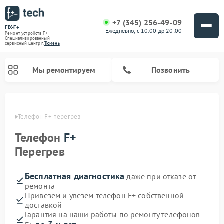
+7 (345) 256-49-09
FIX-F+
Ежедневно, с 10:00 до 20:00
Ремонт устройств F+
Специализированный
cервисный центр г.
Тюмень
Мы ремонтируем
Позвонить
юмени
Телефон F+ перегрев
Телефон
F+
Перегрев
Бесплатная диагностика
даже при отказе от
ремонта
Привезем и увезем телефон F+ собственной
доставкой
Гарантия на наши работы по ремонту телефонов