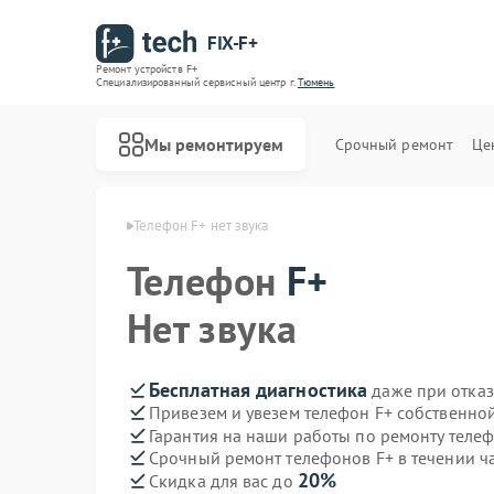
FIX-F+
Ремонт устройств F+
Специализированный cервисный центр г.
Тюмень
Мы ремонтируем
Срочный ремонт
Це
ефонов F+ в Тюмени
Телефон F+ нет звука
Телефон
F+
Нет звука
Бесплатная диагностика
даже при отказ
Привезем и увезем телефон F+ собственно
Гарантия на наши работы по ремонту теле
Срочный ремонт телефонов F+ в течении ч
20%
Скидка для вас до