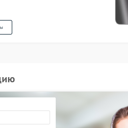
ны
цию