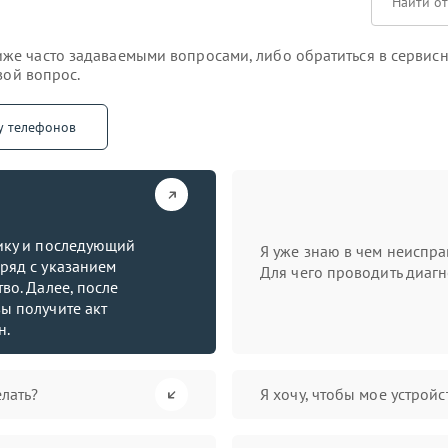
е часто задаваемыми вопросами, либо обратиться в сервисн
вой вопрос.
у телефонов
тику и последующий
Я уже знаю в чем неиспра
ряд с указанием
Для чего проводить диагн
во. Далее, после
ы получите акт
н.
лать?
Я хочу, чтобы мое устрой