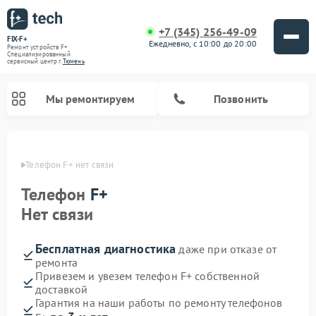
+7 (345) 256-49-09
FIX-F+
Ежедневно, с 10:00 до 20:00
Ремонт устройств F+
Специализированный
cервисный центр г.
Тюмень
Мы ремонтируем
Позвонить
юмени
Телефон F+ нет связи
Телефон
F+
Нет связи
Бесплатная диагностика
даже при отказе от
ремонта
Привезем и увезем телефон F+ собственной
доставкой
Гарантия на наши работы по ремонту телефонов