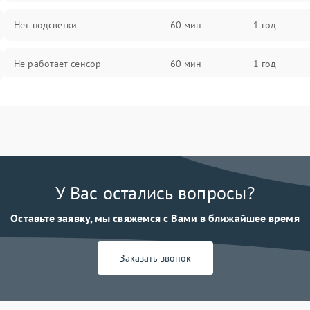
Нет подсветки
60 мин
1 год
Не работает сенсор
60 мин
1 год
Мерцает изображение
60 мин
1 год
Не работает 3D Touch
60 мин
1 год
Не работает Face ID
60 мин
1 год
У Вас остались вопросы?
Оставьте заявку, мы свяжемся с Вами в ближайшее время
Заказать звонок