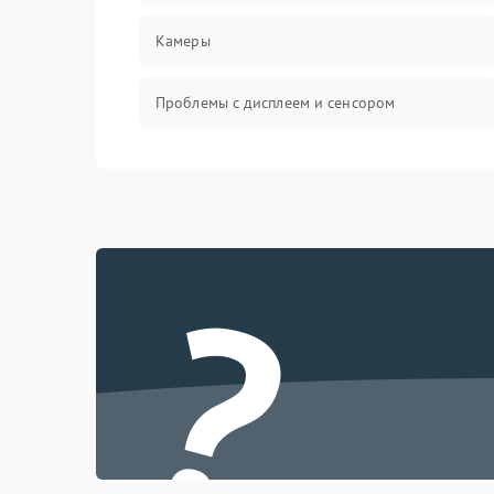
Камеры
Проблемы с дисплеем и сенсором
Зарядка
Проблемы с питанием, зарядкой и
аккумулятором
?
Проблемы с работой системы, корпусом и
другие