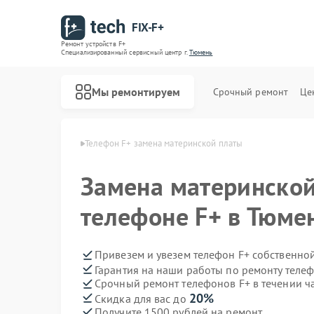
FIX-F+
Ремонт устройств F+
Специализированный cервисный центр г.
Тюмень
Мы ремонтируем
Срочный ремонт
Це
ефонов F+ в Тюмени
Телефон F+ замена материнской платы
Замена материнской
телефоне F+ в Тюме
Привезем и увезем телефон F+ собственно
Гарантия на наши работы по ремонту теле
Срочный ремонт телефонов F+ в течении ч
20%
Скидка для вас до
Получите 1500 рублей на ремонт