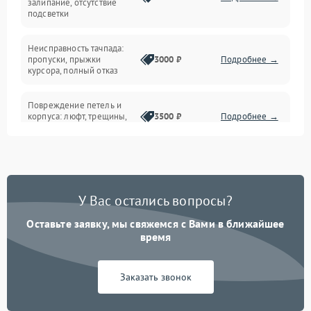
залипание, отсутствие
подсветки
Батарея
Неисправность тачпада:
Сеть и интернет
пропуски, прыжки
3000 ₽
Подробнее →
курсора, полный отказ
Система охлаждения
Повреждение петель и
корпуса: люфт, трещины,
3500 ₽
Подробнее →
деформация
Проблемы аккумулятора:
быстрая разрядка,
2500 ₽
Подробнее →
невозможность зарядки,
вздутие
У Вас остались вопросы?
Оставьте заявку, мы свяжемся с Вами в ближайшее
Неисправность зарядного
время
устройства или разъёма
2000 ₽
Подробнее →
питания
Заказать звонок
Перегрев из‑за пыли,
износа термопасты или
2500 ₽
Подробнее →
неисправности кулера