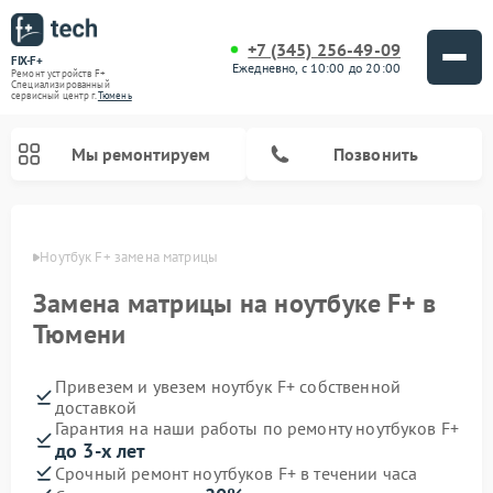
+7 (345) 256-49-09
FIX-F+
Ежедневно, с 10:00 до 20:00
Ремонт устройств F+
Специализированный
cервисный центр г.
Тюмень
Мы ремонтируем
Позвонить
юмени
Ноутбук F+ замена матрицы
Замена матрицы на ноутбуке F+ в
Тюмени
Привезем и увезем ноутбук F+ собственной
доставкой
Гарантия на наши работы по ремонту ноутбуков F+
до 3-х лет
Срочный ремонт ноутбуков F+ в течении часа