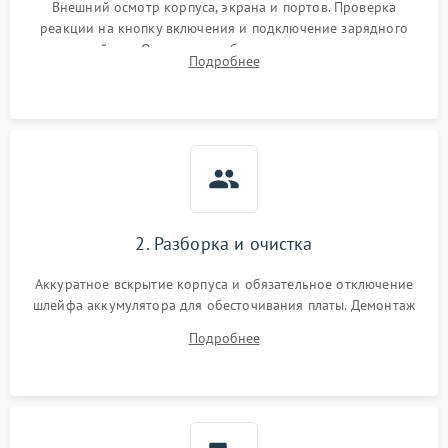
Внешний осмотр корпуса, экрана и портов. Проверка
реакции на кнопку включения и подключение зарядного
устройства. Оценка потребления тока с помощью
Подробнее
лабораторного блока питания для локализации проблемы.
2. Разборка и очистка
Аккуратное вскрытие корпуса и обязательное отключение
шлейфа аккумулятора для обесточивания платы. Демонтаж
системы охлаждения, очистка кулера от пыли и удаление
Подробнее
высохшей термопасты с кристаллов чипов.