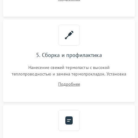
BIOS или замена поврежденных портов USB
5. Сборка и профилактика
Нанесение свежей термопасты с высокой
теплопроводностью и замена термопрокладок. Установка
системы охлаждения, подключение всех внутренних
Подробнее
шлейфов, модулей памяти и накопителей. Предварительная
сборка корпуса.