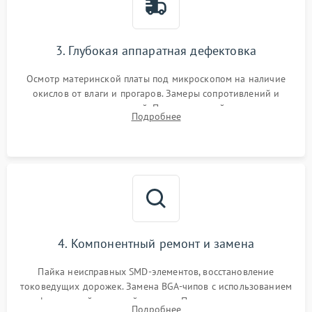
3. Глубокая аппаратная дефектовка
Осмотр материнской платы под микроскопом на наличие
окислов от влаги и прогаров. Замеры сопротивлений и
дежурных напряжений. Проверка цепей питания,
Подробнее
мультиконтроллера, процессора и видеочипа.
4. Компонентный ремонт и замена
Пайка неисправных SMD-элементов, восстановление
токоведущих дорожек. Замена BGA-чипов с использованием
инфракрасной паяльной станции. Прошивка микросхемы
Подробнее