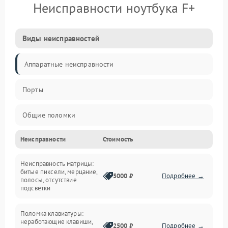
Неисправности ноутбука F+
Виды неисправностей
Аппаратные неисправности
Порты
Общие поломки
Неисправности
Стоимость
Устройства
Неисправность матрицы:
Программные ошибки
битые пиксели, мерцание,
5000 ₽
Подробнее →
полосы, отсутствие
подсветки
Электрические и системные сбои
Поломка клавиатуры:
Интерфейсные проблемы
неработающие клавиши,
2500 ₽
Подробнее →