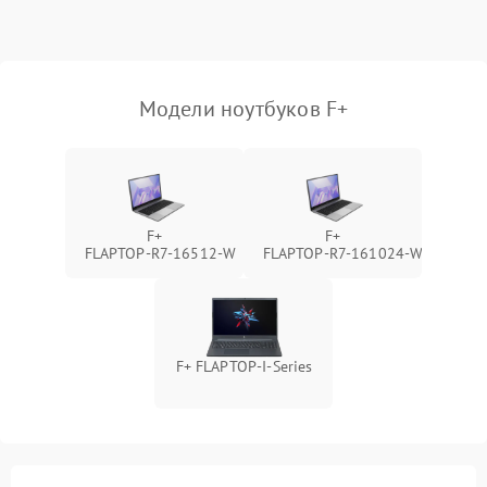
Выход из строя SSD или
HDD: медленная загрузка,
3000 ₽
Подробнее →
ошибки чтения,
пропадание диска
Модели ноутбуков F+
Неисправность
оперативной памяти:
2000 ₽
Подробнее →
вылеты приложений,
синие экраны
F+
F+
FLAPTOP‑R7‑16512‑W
FLAPTOP‑R7‑161024‑W
Проблемы Wi‑Fi или
2500 ₽
Подробнее →
Bluetooth модулей
F+ FLAPTOP-I-Series