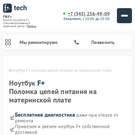
+7 (345) 256-49-09
FIX-F+
Ежедневно, с 10:00 до 20:00
Ремонт устройств F+
Специализированный
cервисный центр г.
Тюмень
Мы ремонтируем
Позвонить
юмени
Ноутбук F+ поломка цепей питания на материнской плате
Ноутбук
F+
Поломка цепей питания на
материнской плате
Бесплатная диагностика
даже при отказе от
ремонта
Привезем и увезем ноутбук F+ собственной
доставкой