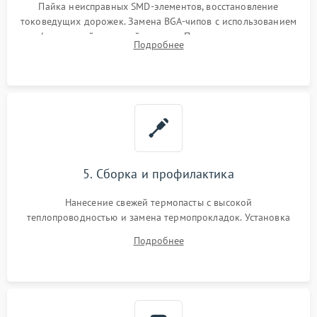
Пайка неисправных SMD-элементов, восстановление
токоведущих дорожек. Замена BGA-чипов с использованием
инфракрасной паяльной станции. Прошивка микросхемы
Подробнее
BIOS или замена поврежденных портов USB
5. Сборка и профилактика
Нанесение свежей термопасты с высокой
теплопроводностью и замена термопрокладок. Установка
системы охлаждения, подключение всех внутренних
Подробнее
шлейфов, модулей памяти и накопителей. Предварительная
сборка корпуса.