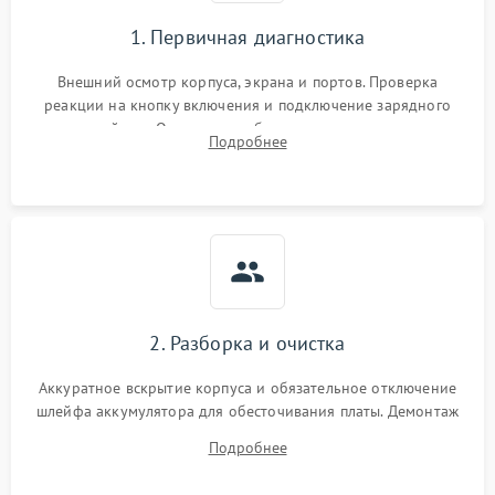
1. Первичная диагностика
Внешний осмотр корпуса, экрана и портов. Проверка
реакции на кнопку включения и подключение зарядного
устройства. Оценка потребления тока с помощью
Подробнее
лабораторного блока питания для локализации проблемы.
2. Разборка и очистка
Аккуратное вскрытие корпуса и обязательное отключение
шлейфа аккумулятора для обесточивания платы. Демонтаж
системы охлаждения, очистка кулера от пыли и удаление
Подробнее
высохшей термопасты с кристаллов чипов.