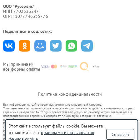
ООО "Русервис"
ИНН 7702633247
ОГРН 1077746335776
Поделиться в соц. сетях:
Мы принимаем
все формы оплаты
Политика конфиденциальности
Вся информация на сайте носит исключительно справочный характер.
Товарные знаки используются исключительно для описания устройств, в отношении которых
сервисные центры tmn.fixim-fly.ru предоставляют услуги по ремонту. Услуги оказываются в
неавторизованных сервисных центрах tmn.fixim-fly.ru, которые не связаны с
правообладателями товарных знаков или их официальными представителями.
Ремонт осуществляется для устройств, уже введенных в гражданский оборот в соответствии
Этот сайт использует файлы cookie. Вы можете
со статьей 1487 ГК РФ.
Использование товарных знаков не преследует цели индивидуализации услуг или введения
ознакомиться с
правилами использования
Согласен
потребителей в заблуждение, а служит для информирования о предоставляемых услугах по
ремонту техники указанных брендов.
файлов cookie